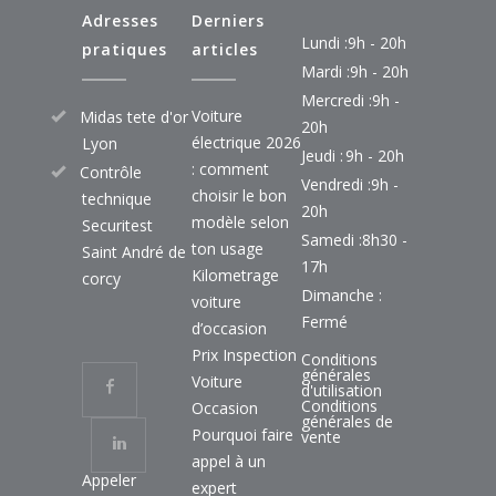
Adresses
Derniers
Lundi :
9h - 20h
pratiques
articles
Mardi :
9h - 20h
Mercredi :
9h -
Voiture
Midas tete d'or
20h
électrique 2026
Lyon
Jeudi :
9h - 20h
: comment
Contrôle
Vendredi :
9h -
choisir le bon
technique
20h
modèle selon
Securitest
Samedi :
8h30 -
ton usage
Saint André de
17h
Kilometrage
corcy
Dimanche :
voiture
Fermé
d’occasion
Prix Inspection
Conditions
générales
Voiture
d'utilisation
Conditions
Occasion
générales de
Pourquoi faire
vente
appel à un
Appeler
expert