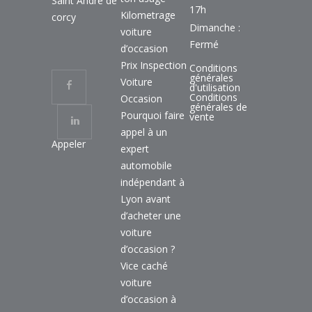
Saint André de
17h
Kilometrage
corcy
Dimanche :
voiture
Fermé
d’occasion
Prix Inspection
Conditions
générales
Voiture
d'utilisation
Conditions
Occasion
générales de
Pourquoi faire
vente
appel à un
Appeler
expert
automobile
indépendant à
Lyon avant
d’acheter une
voiture
d’occasion ?
Vice caché
voiture
d’occasion à