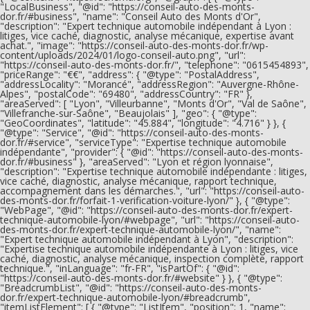
"LocalBusiness", "@id": "https://conseil-auto-des-monts-
dor.fr/#business", "name": "Conseil Auto des Monts d'Or",
"description": "Expert technique automobile indépendant à Lyon :
litiges, vice caché, diagnostic, analyse mécanique, expertise avant
achat.", "image": "https://conseil-auto-des-monts-dor.fr/wp-
content/uploads/2024/01/logo-conseil-auto.png", "url":
"https://conseil-auto-des-monts-dor.fr/", "telephone": "0615454893",
"priceRange": "€€", "address": { "@type": "PostalAddress",
"addressLocality": "Morancé", "addressRegion": "Auvergne-Rhône-
Alpes", "postalCode": "69480", "addressCountry": "FR" },
"areaServed": [ "Lyon", "Villeurbanne", "Monts d'Or", "Val de Saône",
"Villefranche-sur-Saône", "Beaujolais" ], "geo": { "@type":
"GeoCoordinates", "latitude": "45.884", "longitude": "4.716" } }, {
"@type": "Service", "@id": "https://conseil-auto-des-monts-
dor.fr/#service", "serviceType": "Expertise technique automobile
indépendante", "provider": { "@id": "https://conseil-auto-des-monts-
dor.fr/#business" }, "areaServed": "Lyon et région lyonnaise",
"description": "Expertise technique automobile indépendante : litiges,
vice caché, diagnostic, analyse mécanique, rapport technique,
accompagnement dans les démarches.", "url": "https://conseil-auto-
des-monts-dor.fr/forfait-1-verification-voiture-lyon/" }, { "@type":
"WebPage", "@id": "https://conseil-auto-des-monts-dor.fr/expert-
technique-automobile-lyon/#webpage", "url": "https://conseil-auto-
des-monts-dor.fr/expert-technique-automobile-lyon/", "name":
"Expert technique automobile indépendant à Lyon", "description":
"Expertise technique automobile indépendante à Lyon : litiges, vice
caché, diagnostic, analyse mécanique, inspection complète, rapport
technique.", "inLanguage": "fr-FR", "isPartOf": { "@id":
"https://conseil-auto-des-monts-dor.fr/#website" } }, { "@type":
"BreadcrumbList", "@id": "https://conseil-auto-des-monts-
dor.fr/expert-technique-automobile-lyon/#breadcrumb",
"itemListElement": [ { "@type": "ListItem", "position": 1, "name":