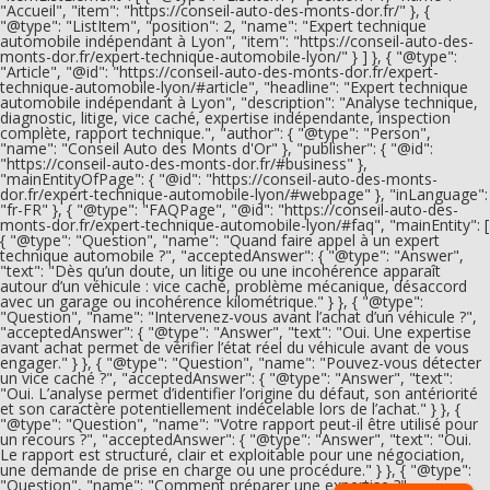
"Accueil", "item": "https://conseil-auto-des-monts-dor.fr/" }, {
"@type": "ListItem", "position": 2, "name": "Expert technique
automobile indépendant à Lyon", "item": "https://conseil-auto-des-
monts-dor.fr/expert-technique-automobile-lyon/" } ] }, { "@type":
"Article", "@id": "https://conseil-auto-des-monts-dor.fr/expert-
technique-automobile-lyon/#article", "headline": "Expert technique
automobile indépendant à Lyon", "description": "Analyse technique,
diagnostic, litige, vice caché, expertise indépendante, inspection
complète, rapport technique.", "author": { "@type": "Person",
"name": "Conseil Auto des Monts d'Or" }, "publisher": { "@id":
"https://conseil-auto-des-monts-dor.fr/#business" },
"mainEntityOfPage": { "@id": "https://conseil-auto-des-monts-
dor.fr/expert-technique-automobile-lyon/#webpage" }, "inLanguage":
"fr-FR" }, { "@type": "FAQPage", "@id": "https://conseil-auto-des-
monts-dor.fr/expert-technique-automobile-lyon/#faq", "mainEntity": [
{ "@type": "Question", "name": "Quand faire appel à un expert
technique automobile ?", "acceptedAnswer": { "@type": "Answer",
"text": "Dès qu’un doute, un litige ou une incohérence apparaît
autour d’un véhicule : vice caché, problème mécanique, désaccord
avec un garage ou incohérence kilométrique." } }, { "@type":
"Question", "name": "Intervenez-vous avant l’achat d’un véhicule ?",
"acceptedAnswer": { "@type": "Answer", "text": "Oui. Une expertise
avant achat permet de vérifier l’état réel du véhicule avant de vous
engager." } }, { "@type": "Question", "name": "Pouvez-vous détecter
un vice caché ?", "acceptedAnswer": { "@type": "Answer", "text":
"Oui. L’analyse permet d’identifier l’origine du défaut, son antériorité
et son caractère potentiellement indécelable lors de l’achat." } }, {
"@type": "Question", "name": "Votre rapport peut-il être utilisé pour
un recours ?", "acceptedAnswer": { "@type": "Answer", "text": "Oui.
Le rapport est structuré, clair et exploitable pour une négociation,
une demande de prise en charge ou une procédure." } }, { "@type":
"Question", "name": "Comment préparer une expertise ?",