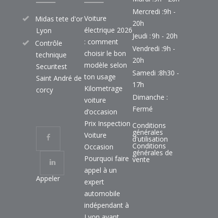
Mercredi :
9h -
Voiture
Midas tete d'or
20h
électrique 2026
Lyon
Jeudi :
9h - 20h
: comment
Contrôle
Vendredi :
9h -
choisir le bon
technique
20h
modèle selon
Securitest
Samedi :
8h30 -
ton usage
Saint André de
17h
Kilometrage
corcy
Dimanche :
voiture
Fermé
d’occasion
Prix Inspection
Conditions
générales
Voiture
d'utilisation
Conditions
Occasion
générales de
Pourquoi faire
vente
appel à un
Appeler
expert
automobile
indépendant à
Lyon avant